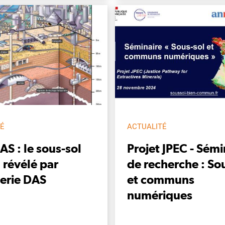
TÉ
ACTUALITÉ
S : le sous-sol
Projet JPEC - Sémi
 révélé par
de recherche : So
erie DAS
et communs
numériques