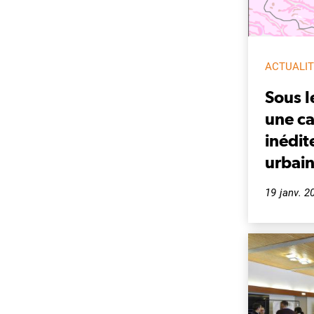
ACTUALI
Sous l
une c
inédit
urbai
19 janv. 2