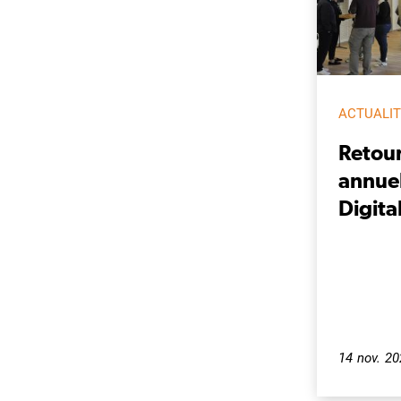
ACTUALI
Retour
annuel
Digita
14 nov. 2