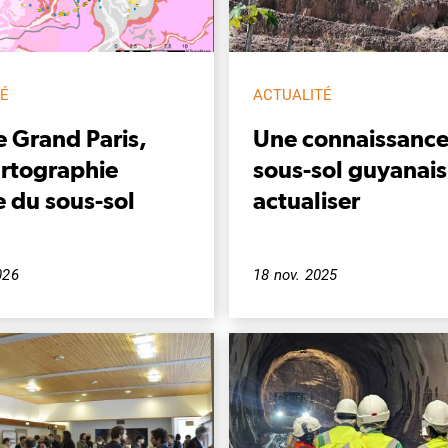
TÉ
ACTUALITÉ
e Grand Paris,
Une connaissance
artographie
sous-sol guyanais
e du sous-sol
actualiser
n
026
18 nov. 2025