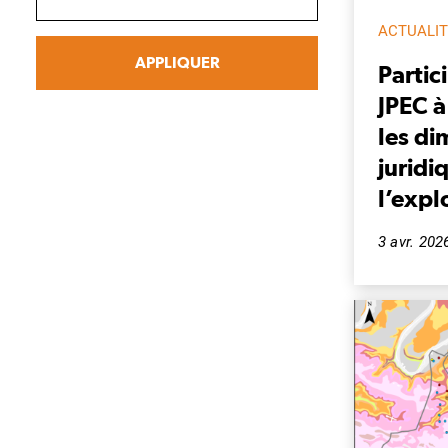
ACTUALI
APPLIQUER
Partic
JPEC à
les di
juridi
l’expl
3 avr. 202