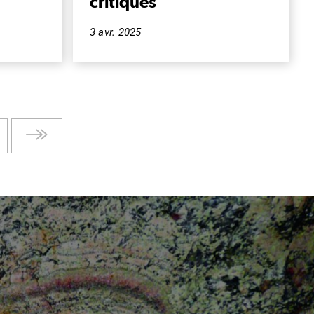
critiques
3 avr. 2025
e
Dernière
ante
page