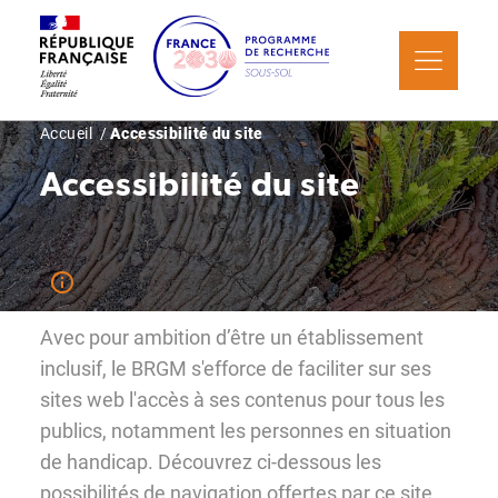
Aller
Panneau de gestion des cookies
au
contenu
principal
Fil
Accueil
Accessibilité du site
d'Ariane
Accessibilité du site
Avec pour ambition d’être un établissement
inclusif, le BRGM s'efforce de faciliter sur ses
sites web l'accès à ses contenus pour tous les
publics, notamment les personnes en situation
de handicap. Découvrez ci-dessous les
possibilités de navigation offertes par ce site.