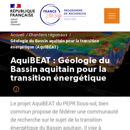
Aller
Panneau de gestion des cookies
au
contenu
principal
Fil
Accueil
Chantiers régionaux
Géologie du Bassin aquitain pour la transition
d'Ariane
énergétique (AquiBEAT)
AquiBEAT : Géologie du
Bassin aquitain pour la
transition énergétique
Le projet AquiBEAT du PEPR Sous-sol, bien
commun propose de fédérer une communauté
de recherche sur le sujet de la transition
énergétique du Bassin aquitain. Il vise à