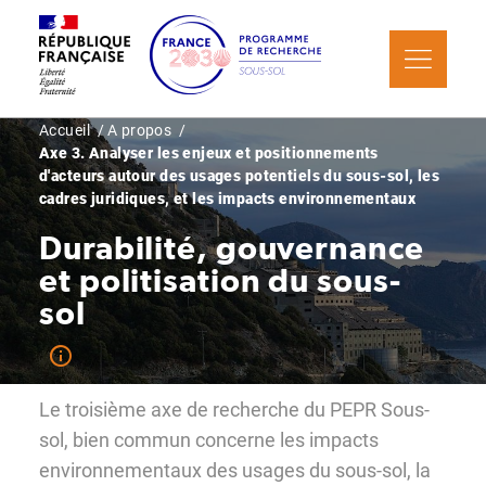
Aller
Panneau de gestion des cookies
au
contenu
principal
Fil
Accueil
A propos
Axe 3. Analyser les enjeux et positionnements
d'Ariane
d'acteurs autour des usages potentiels du sous-sol, les
cadres juridiques, et les impacts environnementaux
Durabilité, gouvernance
et politisation du sous-
sol
Le troisième axe de recherche du PEPR Sous-
sol, bien commun concerne les impacts
environnementaux des usages du sous-sol, la