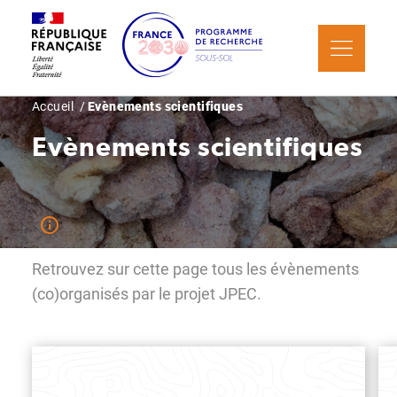
Aller
Panneau de gestion des cookies
au
contenu
principal
Fil
Accueil
Evènements scientifiques
d'Ariane
Evènements scientifiques
Retrouvez sur cette page tous les évènements
(co)organisés par le projet JPEC.